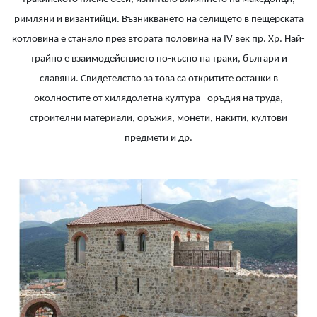
римляни и византийци. Възникването на селището в пещерската
котловина е станало през втората половина на IV век пр. Хр. Най-
трайно е взаимодействието по-късно на траки, българи и
славяни. Свидетелство за това са откритите останки в
околностите от хилядолетна култура –оръдия на труда,
строителни материали, оръжия, монети, накити, култови
предмети и др.