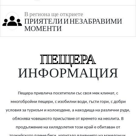
В региона ще откриете
ПРИЯТЕЛИ И НЕЗАБРАВИМИ
МОМЕНТИ
ПЕЩЕРА
ИНФОРМАЦИЯ
Пещера привлича посетители със своя мек климат, с
многобройни пещери, с изобилни води, гъсти гори, с добри
условия за туризъм и колоездене, а нахо­дища на различни руди,
обяснява човешкото присъствие от времето на неолита. В
продължение на хилядолетия този край е обитаван от
тракийското племе беси, изпитало влиянието на македонци,