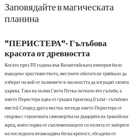
Заповядайте в магическата
планина
"ПЕРИСТЕРА"- Гълъбова
красота от древността
Когато през 313 година във Византийската империя било
въведено християнството, местните обитатели трябвало да
изберат на кой от хълмовете в околността да изградят своята
църква. Така на хълма Света Петка литнало ято гълъби, а
името Перистера идва от гръцки произход (гълъг- гълъбово
място). Според друга местна легенда името Перистера се
свързва с героичната саможертва на дъщерята на тракийски
жрец, която първа от съплеменниците си полита от зъберите
на последната незавладяна беска крепост, обсадена от