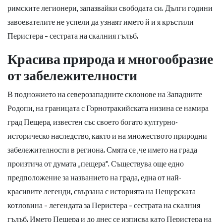
римските легионери, запазвайки свободата си. Дълги години
завоевателите не успели да узнаят името й и я кръстили
Перистера – сестрата на скалния гълъб.
Красива природа и многообразие
от забележителности
В подножието на северозападните склонове на Западните
Родопи, на границата с Горнотракийската низина се намира
град Пещера, известен със своето богато културно-
историческо наследство, както и на множеството природни
забележителности в региона. Смята се ,че името на града
произтича от думата „пещера”. Съществува още едно
предположение за названието на града, една от най-
красивите легенди, свързана с историята на Пещерската
котловина – легендата за Перистера – сестрата на скалния
гълъб. Името Пещера и до днес се изписва като Перистера на