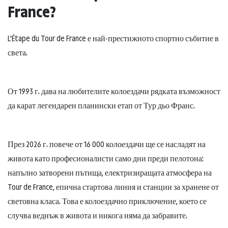
France?
L’Étape du Tour de France е най-престижното спортно събитие в
света.
От 1993 г. дава на любителите колоездачи рядката възможност
да карат легендарен планински етап от Тур дьо Франс.
През 2026 г. повече от 16 000 колоездачи ще се насладят на
живота като професионалисти само дни преди пелотона:
напълно затворени пътища, електризиращата атмосфера на
Tour de France, епична стартова линия и станции за хранене от
световна класа. Това е колоездачно приключение, което се
случва веднъж в живота и никога няма да забравите.